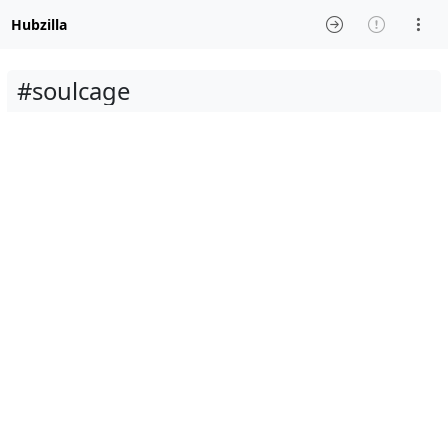
Hubzilla
#soulcage