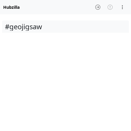
Hubzilla
#geojigsaw